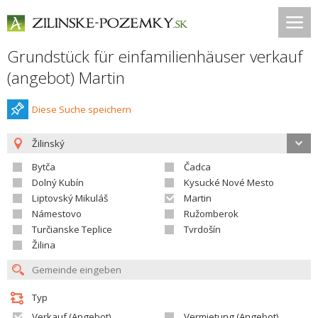
Grundstück für einfamilienhäuser verkauf
(angebot) Martin
Diese Suche speichern
Žilinský
Bytča
Čadca
Dolný Kubín
Kysucké Nové Mesto
Liptovský Mikuláš
Martin
Námestovo
Ružomberok
Turčianske Teplice
Tvrdošín
Žilina
Typ
Verkauf (Angebot)
Vermietung (Angebot)