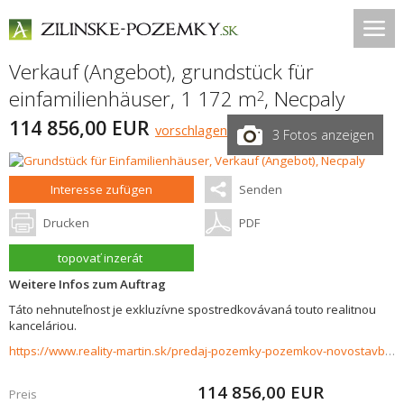
Verkauf (Angebot), grundstück für
einfamilienhäuser, 1 172 m
,
Necpaly
2
114 856,00 EUR
vorschlagen
3 Fotos anzeigen
Interesse zufügen
Senden
Drucken
PDF
topovať inzerát
Weitere Infos zum Auftrag
Táto nehnuteľnost je exkluzívne spostredkovávaná touto realitnou
kanceláriou.
https://www.reality-martin.sk/predaj-pozemky-pozemkov-novostavby/Pozemok-vhodny-na-stavbu-rodinneho-domu-Necpaly-37556/?utm_source=areality&utm_medium=xml&utm_term=37556&utm_content=chalupa&utm_campaign=portaly
114 856,00
EUR
Preis