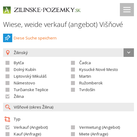
Wiese, weide verkauf (angebot) Višňové
Diese Suche speichern
Žilinský
Bytča
Čadca
Dolný Kubín
Kysucké Nové Mesto
Liptovský Mikuláš
Martin
Námestovo
Ružomberok
Turčianske Teplice
Tvrdošín
Žilina
Typ
Verkauf (Angebot)
Vermietung (Angebot)
Kauf (Anfrage)
Miete (Anfrage)