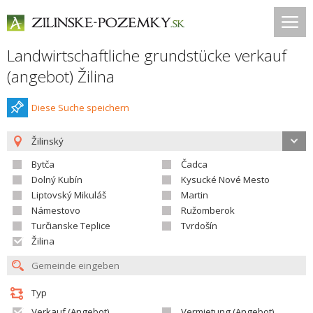
Landwirtschaftliche grundstücke verkauf
(angebot) Žilina
Diese Suche speichern
Žilinský
Bytča
Čadca
Dolný Kubín
Kysucké Nové Mesto
Liptovský Mikuláš
Martin
Námestovo
Ružomberok
Turčianske Teplice
Tvrdošín
Žilina
Typ
Verkauf (Angebot)
Vermietung (Angebot)