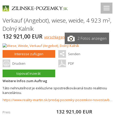
Verkauf (Angebot), wiese, weide, 4 923 m
,
2
Dolný Kalník
132 921,00 EUR
vorschlagen
2 Fotos anzeigen
Interesse zufügen
Senden
Drucken
PDF
topovať inzerát
Weitere Infos zum Auftrag
Táto nehnuteľnost je exkluzívne spostredkovávaná touto realitnou
kanceláriou.
https://www.reality-martin.sk/predaj-pozemky-pozemkov-novostavby/Investicny-pozemok-na-predaj-Dolny-Kalnik-33520/?utm_source=areality&utm_medium=xml&utm_term=33520&utm_content=chalupa&utm_campaign=portaly
132 921,00
EUR
Preis