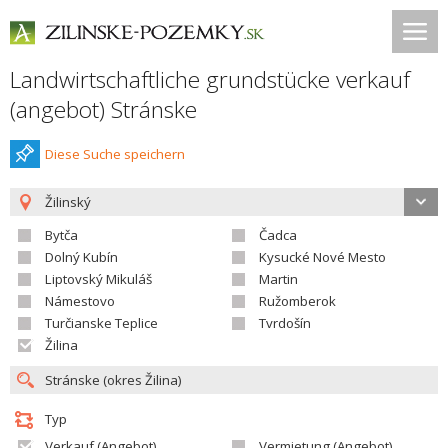
Landwirtschaftliche grundstücke verkauf
(angebot) Stránske
Diese Suche speichern
Žilinský
Bytča
Čadca
Dolný Kubín
Kysucké Nové Mesto
Liptovský Mikuláš
Martin
Námestovo
Ružomberok
Turčianske Teplice
Tvrdošín
Žilina
Typ
Verkauf (Angebot)
Vermietung (Angebot)