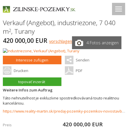
Verkauf (Angebot), industriezone, 7 040
m
,
Turany
2
420 000,00 EUR
vorschlagen
4 Fotos anzeigen
Interesse zufügen
Senden
Drucken
PDF
topovať inzerát
Weitere Infos zum Auftrag
Táto nehnuteľnost je exkluzívne spostredkovávaná touto realitnou
kanceláriou.
https://www.reality-martin.sk/predaj-pozemky-pozemkov-novostavby/Stavebny-pozemok-v-priemyselnom-areali-mesta-Turany-34233/?utm_source=areality&utm_medium=xml&utm_term=34233&utm_content=chalupa&utm_campaign=portaly
420 000,00
EUR
Preis