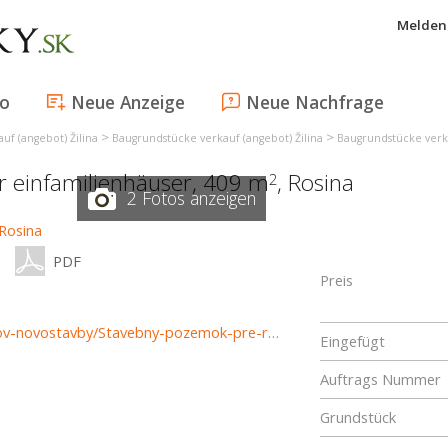
Melden 
fo
Neue Anzeige
Neue Nachfrage
>
>
uf (angebot) Žilina
Baugrundstücke verkauf (angebot) Žilina
Baugrundstücke verk
ür einfamilienhäuser, 409 m
,
Rosina
2
2 Fotos anzeigen
PDF
Preis
https://www.reality-zilina.com/predaj-pozemky-pozemkov-novostavby/Stavebny-pozemok-pre-rodinny-dom--409-m2-Rosina-35237/?utm_source=areality&utm_medium=xml&utm_term=35237&utm_content=chalupa&utm_campaign=portaly
Eingefügt
Auftrags Nummer
Grundstück