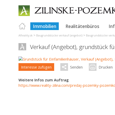
Immobilien
Realitätenbüros
In
>
>
AReality.sk
Baugrundstücke verkauf (angebot)
Baugrundstücke verka
Verkauf (Angebot), grundstück f
Interesse zufügen
Senden
Drucken
Weitere Infos zum Auftrag