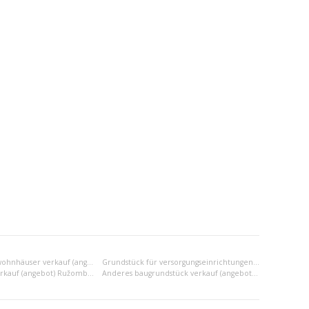
Grundstück für wohnhäuser verkauf (angebot) Ružomberok
Grundstück für versorgungseinrichtungen verkauf (angebot) Ružomberok
Industriezone verkauf (angebot) Ružomberok
Anderes baugrundstück verkauf (angebot) Ružomberok