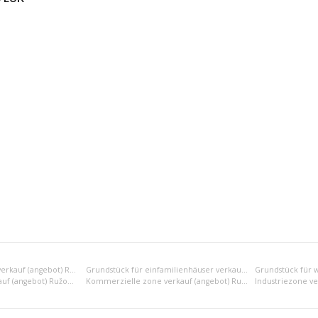
Erholungsgrundstück verkauf (angebot) Ružomberok
Grundstück für einfamilienhäuser verkauf (angebot) Ružomberok
Gemischte zone verkauf (angebot) Ružomberok
Kommerzielle zone verkauf (angebot) Ružomberok