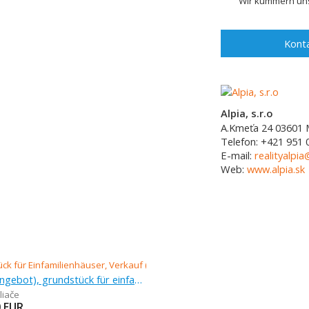
Wir kümmern uns
Konta
Alpia, s.r.o
A.Kmeťa 24
03601
Telefon:
+421 951 
E-mail:
realityalpia
Web:
www.alpia.sk
Verkauf (Angebot), grundstück für einfamilienhäuser, 908 m
liače
0
EUR