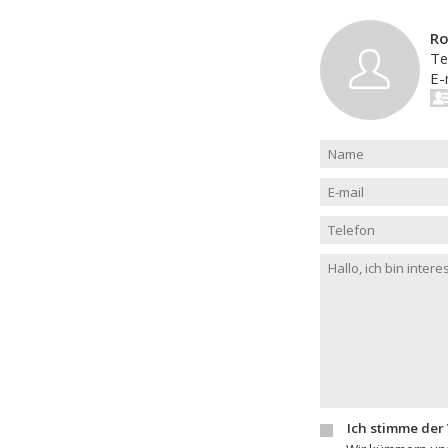
R
Te
E-
Ich stimme der