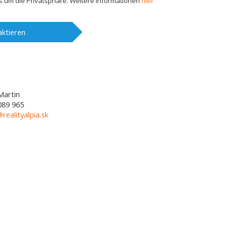
 um die Privatsphäre. Weitere Informationen
hier
ktieren
Martin
089 965
@realityalpia.sk