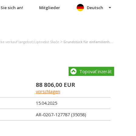
Sie sich an!
Mitglieder
Deutsch
>
ke verkauf (angebot) Liptovské Sliače
Grundstück für einfamilienhäuser verkauf (angebot) Liptovské Sliače
Topovať inzerát
88 806,00
EUR
vorschlagen
15.04.2025
AR-02G7-127787 (35058)