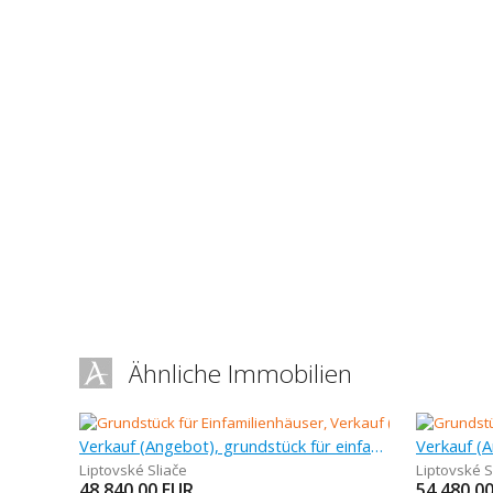
Ähnliche Immobilien
Verkauf (Angebot), grundstück für einfamilienhäuser, 814 m
Liptovské Sliače
Liptovské S
48 840,00
EUR
54 480,0