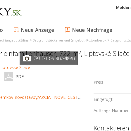
Melden 
fo
Neue Anzeige
Neue Nachfrage
>
>
uf (angebot) Žilina
Baugrundstücke verkauf (angebot) Ružomberok
Baugrundstüc
ür einfamilienhäuser, 722 m
,
Liptovské Sliače
2
30 Fotos anzeigen
PDF
Preis
https://www.reality-ruzomberok.sk/predaj-pozemky-pozemkov-novostavby/AKCIA--NOVE-CESTY-63-pozemkov-v-Uvratiach-Liptovske-Sliace-pri-Ruzomberku-35058/?utm_source=areality&utm_medium=xml&utm_term=35058&utm_content=chalupa&utm_campaign=portaly
Eingefügt
Auftrags Nummer
Kontaktieren