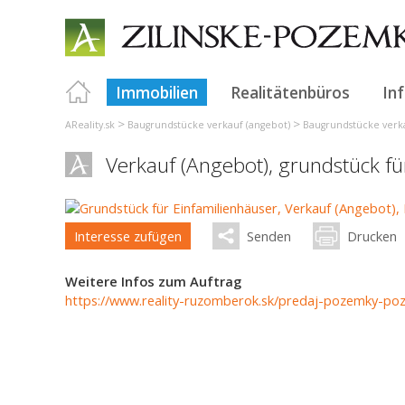
Immobilien
Realitätenbüros
In
>
>
AReality.sk
Baugrundstücke verkauf (angebot)
Baugrundstücke verka
Verkauf (Angebot), grundstück f
Interesse zufügen
Senden
Drucken
Weitere Infos zum Auftrag