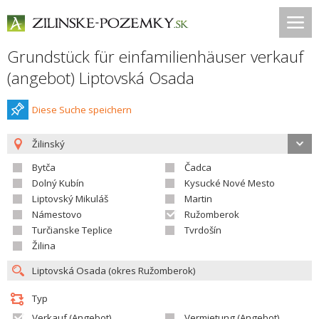
Grundstück für einfamilienhäuser verkauf
(angebot) Liptovská Osada
Diese Suche speichern
Žilinský
Bytča
Čadca
Dolný Kubín
Kysucké Nové Mesto
Liptovský Mikuláš
Martin
Námestovo
Ružomberok
Turčianske Teplice
Tvrdošín
Žilina
Typ
Verkauf (Angebot)
Vermietung (Angebot)