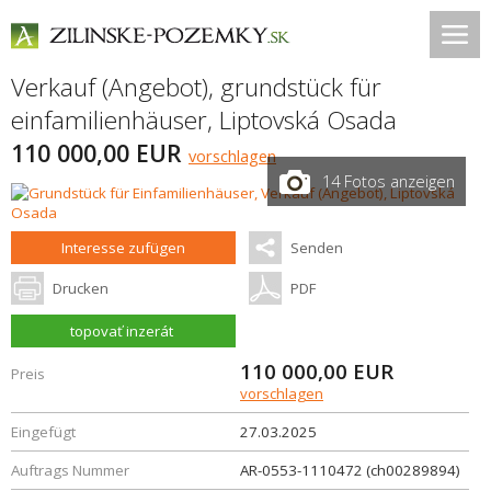
Verkauf (Angebot), grundstück für
einfamilienhäuser,
Liptovská Osada
110 000,00 EUR
vorschlagen
14 Fotos anzeigen
Interesse zufügen
Senden
Drucken
PDF
topovať inzerát
110 000,00
EUR
Preis
vorschlagen
Eingefügt
27.03.2025
Auftrags Nummer
AR-0553-1110472 (ch00289894)