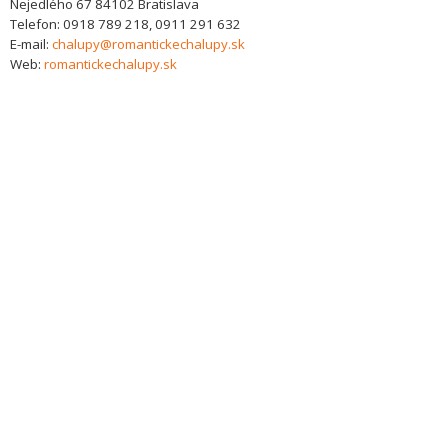
Nejedlého 67
84102
Bratislava
Telefon:
0918 789 218, 0911 291 632
E-mail:
chalupy@romantickechalupy.sk
Web:
romantickechalupy.sk