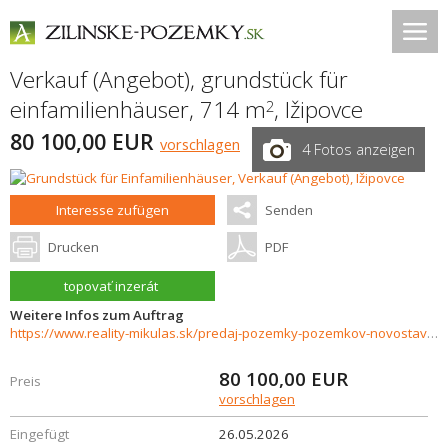
Verkauf (Angebot), grundstück für
einfamilienhäuser, 714 m
,
Ižipovce
2
80 100,00 EUR
vorschlagen
4 Fotos anzeigen
Interesse zufügen
Senden
Drucken
PDF
topovať inzerát
Weitere Infos zum Auftrag
https://www.reality-mikulas.sk/predaj-pozemky-pozemkov-novostavby/Stavebny-pozemok-Izipovce---krasna-priroda-len-2-km-od-Liptovskej-Mary-vhodny-na-rodinny-aj-rekreacny-dom.-37594/?utm_source=areality&utm_medium=xml&utm_term=37594&utm_content=chalupa&utm_c
80 100,00
EUR
Preis
vorschlagen
Eingefügt
26.05.2026