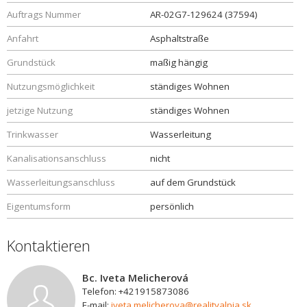
Auftrags Nummer
AR-02G7-129624 (37594)
Anfahrt
Asphaltstraße
Grundstück
maßig hängig
Nutzungsmöglichkeit
ständiges Wohnen
jetzige Nutzung
ständiges Wohnen
Trinkwasser
Wasserleitung
Kanalisationsanschluss
nicht
Wasserleitungsanschluss
auf dem Grundstück
Eigentumsform
persönlich
Kontaktieren
Bc. Iveta Melicherová
Telefon: +421915873086
E-mail:
iveta.melicherova@realityalpia.sk