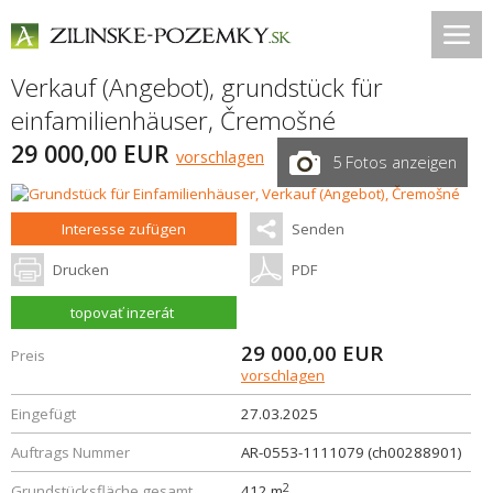
Verkauf (Angebot), grundstück für
einfamilienhäuser,
Čremošné
29 000,00 EUR
vorschlagen
5 Fotos anzeigen
Interesse zufügen
Senden
Drucken
PDF
topovať inzerát
29 000,00
EUR
Preis
vorschlagen
Eingefügt
27.03.2025
Auftrags Nummer
AR-0553-1111079 (ch00288901)
2
Grundstücksfläche gesamt
412 m