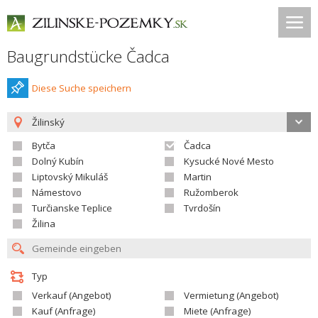
Baugrundstücke Čadca
Diese Suche speichern
Žilinský
Bytča
Čadca
Dolný Kubín
Kysucké Nové Mesto
Liptovský Mikuláš
Martin
Námestovo
Ružomberok
Turčianske Teplice
Tvrdošín
Žilina
Typ
Verkauf (Angebot)
Vermietung (Angebot)
Kauf (Anfrage)
Miete (Anfrage)