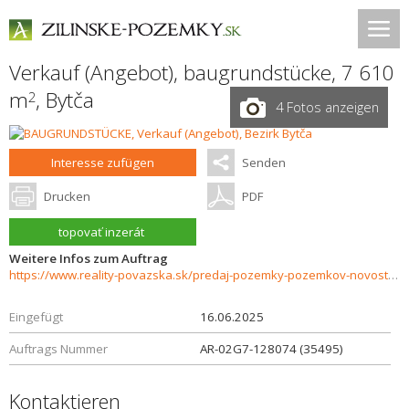
Verkauf (Angebot), baugrundstücke, 7 610
m
,
Bytča
2
4 Fotos anzeigen
Interesse zufügen
Senden
Drucken
PDF
topovať inzerát
Weitere Infos zum Auftrag
https://www.reality-povazska.sk/predaj-pozemky-pozemkov-novostavby/Pozemok-na-predaj-Sulov-35495/?utm_source=areality&utm_medium=xml&utm_term=35495&utm_content=chalupa&utm_campaign=portaly
Eingefügt
16.06.2025
Auftrags Nummer
AR-02G7-128074 (35495)
Kontaktieren