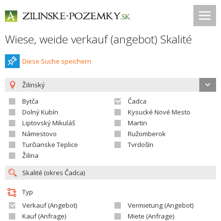
Wiese, weide verkauf (angebot) Skalité
Diese Suche speichern
Žilinský
Bytča
Čadca
Dolný Kubín
Kysucké Nové Mesto
Liptovský Mikuláš
Martin
Námestovo
Ružomberok
Turčianske Teplice
Tvrdošín
Žilina
Typ
Verkauf (Angebot)
Vermietung (Angebot)
Kauf (Anfrage)
Miete (Anfrage)