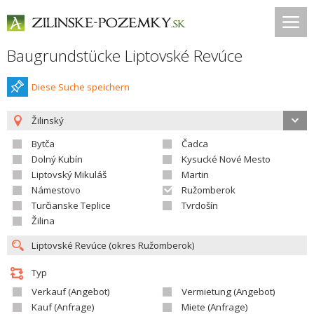
Baugrundstücke Liptovské Revúce
Diese Suche speichern
Žilinský
Bytča
Čadca
Dolný Kubín
Kysucké Nové Mesto
Liptovský Mikuláš
Martin
Námestovo
Ružomberok
Turčianske Teplice
Tvrdošín
Žilina
Typ
Verkauf (Angebot)
Vermietung (Angebot)
Kauf (Anfrage)
Miete (Anfrage)