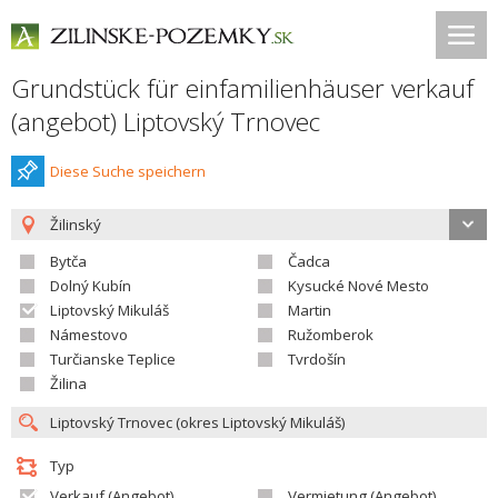
Grundstück für einfamilienhäuser verkauf
(angebot) Liptovský Trnovec
Diese Suche speichern
Žilinský
Bytča
Čadca
Dolný Kubín
Kysucké Nové Mesto
Liptovský Mikuláš
Martin
Námestovo
Ružomberok
Turčianske Teplice
Tvrdošín
Žilina
Typ
Verkauf (Angebot)
Vermietung (Angebot)