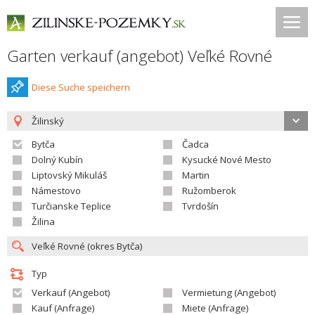
Garten verkauf (angebot) Veľké Rovné
Diese Suche speichern
Žilinský
Bytča
Čadca
Dolný Kubín
Kysucké Nové Mesto
Liptovský Mikuláš
Martin
Námestovo
Ružomberok
Turčianske Teplice
Tvrdošín
Žilina
Typ
Verkauf (Angebot)
Vermietung (Angebot)
Kauf (Anfrage)
Miete (Anfrage)