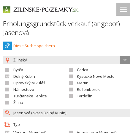
Erholungsgrundstück verkauf (angebot)
Jasenová
Diese Suche speichern
Žilinský
Bytča
Čadca
Dolný Kubín
Kysucké Nové Mesto
Liptovský Mikuláš
Martin
Námestovo
Ružomberok
Turčianske Teplice
Tvrdošín
Žilina
Typ
Verkauf (Angebot)
Vermietung (Angebot)