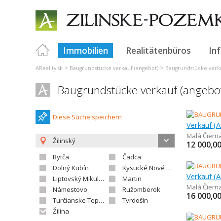
Immobilien
Realitätenbüros
In
>
>
AReality.sk
Baugrundstücke verkauf (angebot)
Baugrundstücke verka
Baugrundstücke verkauf (angebot
Diese Suche speichern
Malá Čiern
Žilinský
12 000,0
Bytča
Čadca
Dolný Kubín
Kysucké Nové Mesto
Liptovský Mikuláš
Martin
Malá Čiern
Námestovo
Ružomberok
16 000,0
Turčianske Teplice
Tvrdošín
Žilina