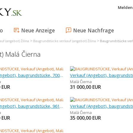
Melden 
fo
Neue Anzeige
Neue Nachfrage
>
>
uf (angebot) Žilina
Baugrundstücke verkauf (angebot) Žilina
Baugrundstücke verk
) Malá Čierna
Verkauf (Angebot), baugrundstücke, 700 m
a
Malá Čierna
0
EUR
31 000,00
EUR
Verkauf (Angebot), baugrundstücke, 961 m
a
Malá Čierna
0
EUR
35 000,00
EUR