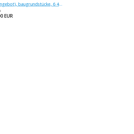
Verkauf (Angebot), baugrundstücke, 6 467 m
a
00
EUR