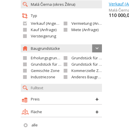
Malá Čiern
110 000,
Typ
Verkauf (Angebot)
Vermietung (Angebot)
Kauf (Anfrage)
Miete (Anfrage)
Versteigerung
Baugrundstücke
Erholungsgrundstück
Grundstück für Einfamilienhäuser
Grundstück für Wohnhäuser
Grundstück für Versorgungseinrichtungen
Gemischte Zone
Kommerzielle Zone
Industriezone
Anderes Baugrundstück
Preis
Fläche
alle