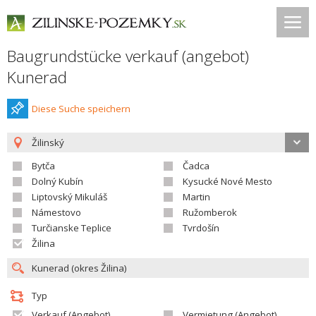
Baugrundstücke verkauf (angebot)
Kunerad
Diese Suche speichern
Žilinský
Bytča
Čadca
Dolný Kubín
Kysucké Nové Mesto
Liptovský Mikuláš
Martin
Námestovo
Ružomberok
Turčianske Teplice
Tvrdošín
Žilina
Typ
Verkauf (Angebot)
Vermietung (Angebot)