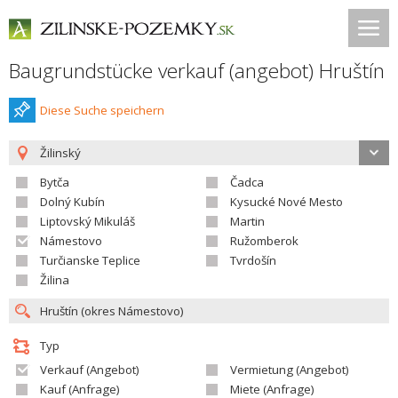
Baugrundstücke verkauf (angebot) Hruštín
Diese Suche speichern
Žilinský
Bytča
Čadca
Dolný Kubín
Kysucké Nové Mesto
Liptovský Mikuláš
Martin
Námestovo
Ružomberok
Turčianske Teplice
Tvrdošín
Žilina
Typ
Verkauf (Angebot)
Vermietung (Angebot)
Kauf (Anfrage)
Miete (Anfrage)