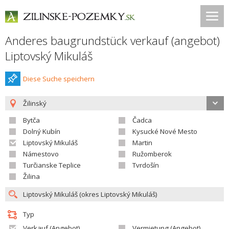
Anderes baugrundstück verkauf (angebot)
Liptovský Mikuláš
Diese Suche speichern
Žilinský
Bytča
Čadca
Dolný Kubín
Kysucké Nové Mesto
Liptovský Mikuláš
Martin
Námestovo
Ružomberok
Turčianske Teplice
Tvrdošín
Žilina
Typ
Verkauf (Angebot)
Vermietung (Angebot)